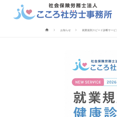
就業規則スピ
経営理念
社員紹介
お客様の声
顧問契約
給与計
お知らせ
就業規則スピード診断サービ
スポット依頼
障害年金
ブログ☆「こころ」の頭の中