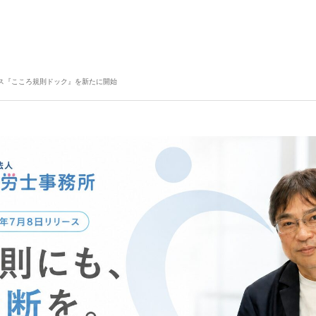
ード診断サービス『こころ
算
未来創造就業規則｜こころオリジナル就業規則
未
新たに開始
ス『こころ規則ドック』を新たに開始
☆
2026.07.08