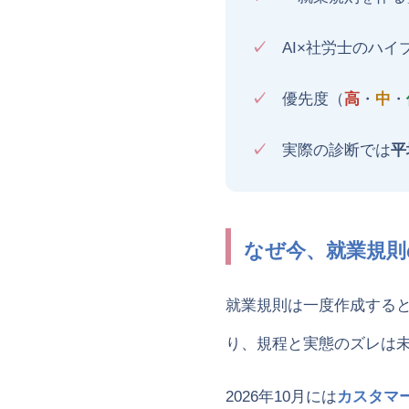
✓
AI×社労士のハイ
✓
優先度（
高
・
中
・
✓
実際の診断では
平
なぜ今、就業規則
就業規則は一度作成する
り、規程と実態のズレは
2026年10月には
カスタマ