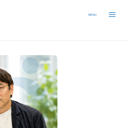
規則ドック』を
来創造プロジェクト｜こころオリジナル人事評価制度
MENU