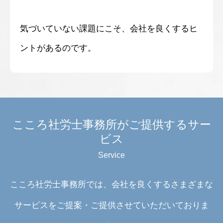
気づいていない課題にこそ、会社を良くするヒ
ントがあるのです。
経営理念
こころ社労士事務所がご提供するサー
社員紹介
ビス
お客様の声
Service
顧問契約
給与計算
こころ社労士事務所では、会社を良くするさまざまな
未来創造就業規則｜こころオリジナル就業規則
サービスをご提案・ご提供させていただいておりま
未来創造プロジェクト｜こころオリジナル人事評価制度