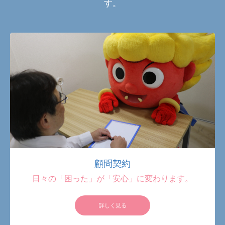
す。
スポット依頼
障害年金
ブログ☆「こころ」の頭の中☆
TEL:072-646-8954
顧問契約
日々の「困った」が「安心」に変わります。
詳しく見る