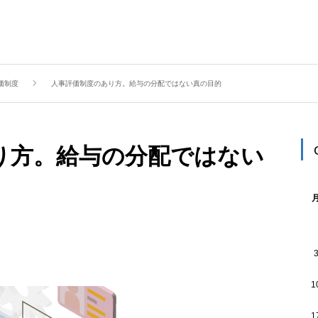
算
未来創造就業規則｜こころオリジナル就業規則
未
価制度
人事評価制度のあり方。給与の分配ではない真の目的
☆
り方。給与の分配ではない
1
1