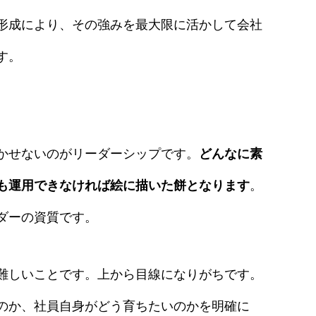
未来創造プロジェクト｜こころオリジナル人事評価制度
形成により、その強みを最大限に活かして会社
スポット依頼
す。
障害年金
ブログ☆「こころ」の頭の中☆
かせないのがリーダーシップです。
どんなに素
TEL:072-646-8954
も運用できなければ絵に描いた餅となります
。
ダーの資質です。
難しいことです。上から目線になりがちです。
のか、社員自身がどう育ちたいのかを明確に